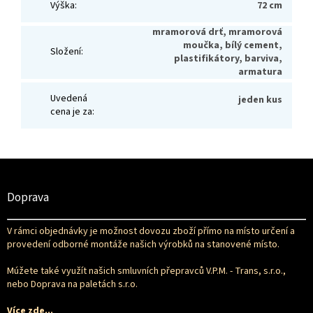
Výška
:
72 cm
mramorová drť, mramorová
moučka, bílý cement,
Složení
:
plastifikátory, barviva,
armatura
Uvedená
jeden kus
cena je za
:
Z
á
p
Doprava
a
t
V rámci objednávky je možnost dovozu zboží přímo na místo určení a
í
provedení odborné montáže našich výrobků na stanovené místo.
Múžete také využít našich smluvních přepravců V.P.M. - Trans, s.r.o.,
nebo Doprava na paletách s.r.o.
Více zde...