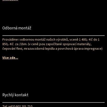
Odborná montáž
Provádíme i odbornou montáž našich výrobků, vceně 1 400,- Kč do 1
850,- Kč. za /1bm. (v ceně jsou započítané spojovací materiály,
čepování flexi, mrazuvzdorná lepidla a povrchová úprava impregnace)
Více zde...
Rychlý kontakt
Tel: +420 602 201 710