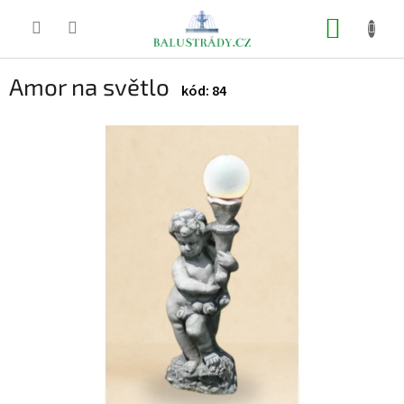
Přejít
na
NÁKUP
obsah
KOŠÍK
Amor na světlo
84