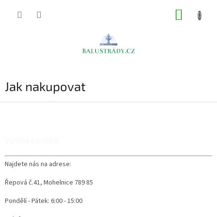
Přejít
NÁKUP
na
obsah
KOŠÍK
Jak nakupovat
Z
á
p
a
Výroba a prodej
t
í
Najdete nás na adrese:
Řepová č.41, Mohelnice 789 85
Pondělí - Pátek: 6:00 - 15:00