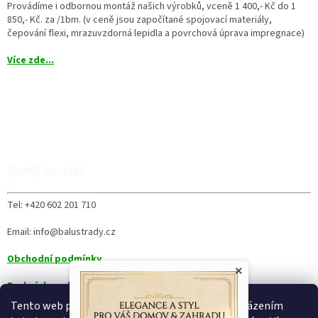
Provádíme i odbornou montáž našich výrobků, vceně 1 400,- Kč do 1
850,- Kč. za /1bm. (v ceně jsou započítané spojovací materiály,
čepování flexi, mrazuvzdorná lepidla a povrchová úprava impregnace)
Více zde...
Rychlý kontakt
Tel: +420 602 201 710
Email: info@balustrady.cz
Obchodní podmínky
×
Podmínky ochrany osobních údajů
Tento web používá soubory cookie. Dalším procházením