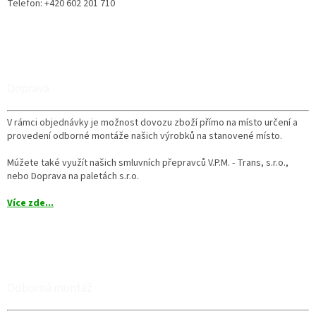
Telefon: +420 602 201 710
Doprava
V rámci objednávky je možnost dovozu zboží přímo na místo určení a
provedení odborné montáže našich výrobků na stanovené místo.
Múžete také využít našich smluvních přepravců V.P.M. - Trans, s.r.o.,
nebo Doprava na paletách s.r.o.
Více zde...
Odborná montáž