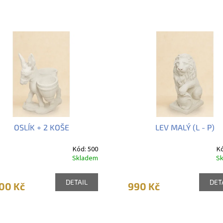
OSLÍK + 2 KOŠE
LEV MALÝ (L - P)
Kód:
500
K
Skladem
S
DETAIL
DET
00 Kč
990 Kč