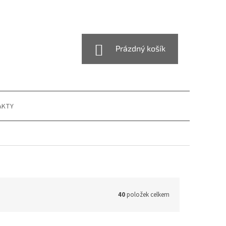
NÁKUPNÍ
Prázdný košík
KOŠÍK
AKTY
40
položek celkem