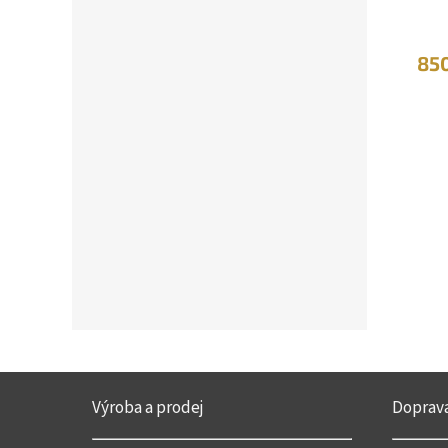
85
Z
á
Výroba a prodej
Doprav
p
a