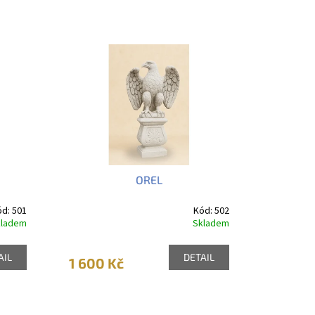
OREL
ód:
501
Kód:
502
kladem
Skladem
AIL
DETAIL
1 600 Kč