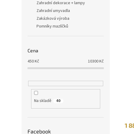
Zahradní dekorace + lampy
Zahradní umyvadla
Zakázková výroba
Pomníky mazlíčků
Cena
450
Kč
10300
Kč
Na skladě
40
1 8
Facebook