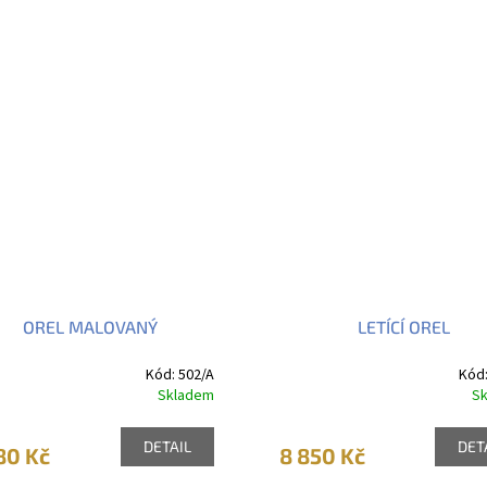
OREL MALOVANÝ
LETÍCÍ OREL
Kód:
502/A
Kód
Skladem
S
DETAIL
DET
80 Kč
8 850 Kč