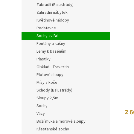
V
n
n
Zábradlí (Balustrády)
ý
í
í
Zahradní nábytek
p
p
p
i
r
Květinové nádoby
a
s
o
n
Podstavce
p
d
e
Sochy zvířat
r
u
l
Fontány a kašny
o
k
Lemy k bazénům
d
t
u
ů
Plastiky
k
Obklad - Travertin
t
Plotové sloupy
ů
Mísy a koše
Schody (Balustrády)
Sloupy 2,5m
Sochy
2 6
Vázy
Boží muka a morové sloupy
Křesťanské sochy