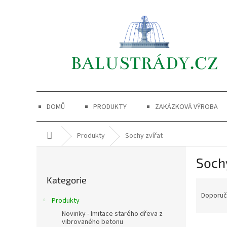
Přejít
na
obsah
DOMŮ
PRODUKTY
ZAKÁZKOVÁ VÝROBA
Domů
Produkty
Sochy zvířat
P
Sochy
o
Přeskočit
s
Kategorie
kategorie
Ř
t
a
r
Doporu
Produkty
z
a
Novinky - Imitace starého dřeva z
e
n
vibrovaného betonu