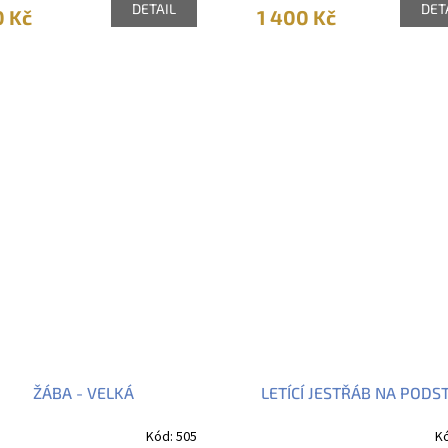
DETAIL
DET
0 Kč
1 400 Kč
ŽÁBA - VELKÁ
LETÍCÍ JESTŘÁB NA PODS
Kód:
505
K