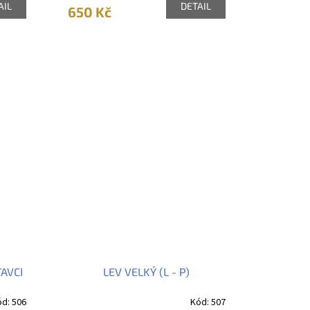
AIL
DETAIL
650 Kč
TAVCI
LEV VELKÝ (L - P)
ód:
506
Kód:
507