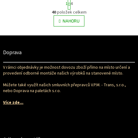
S
1
4
t
r
40
položek celkem
O
á
v
NAHORU
n
l
k
á
o
v
Z
d
á
a
á
n
c
p
Doprava
í
í
a
p
t
r
V rámci objednávky je možnost dovozu zboží přímo na místo určení a
í
v
provedení odborné montáže našich výrobků na stanovené místo.
k
y
Múžete také využít našich smluvních přepravců V.P.M. - Trans, s.r.o.,
v
nebo Doprava na paletách s.r.o.
ý
p
Více zde...
i
s
u