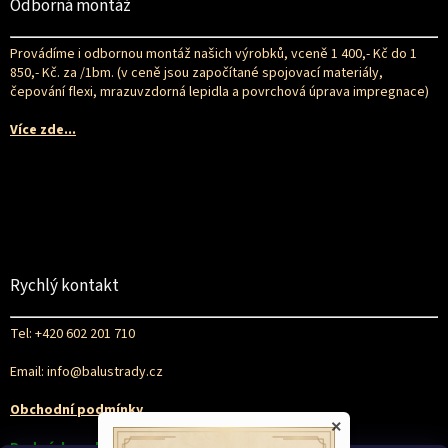
Odborná montáž
Provádíme i odbornou montáž našich výrobků, vceně 1 400,- Kč do 1
850,- Kč. za /1bm. (v ceně jsou započítané spojovací materiály,
čepování flexi, mrazuvzdorná lepidla a povrchová úprava impregnace)
Více zde...
Rychlý kontakt
Tel: +420 602 201 710
Email: info@balustrady.cz
Obchodní podmínky
×
Podmínky ochrany osobních údajů