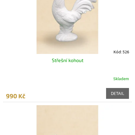
r
o
d
u
k
t
ů
Kód:
526
Střešní kohout
Skladem
DETAIL
990 Kč