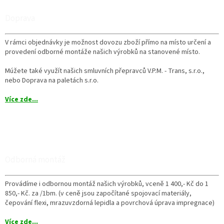
Doprava
V rámci objednávky je možnost dovozu zboží přímo na místo určení a
provedení odborné montáže našich výrobků na stanovené místo.
Múžete také využít našich smluvních přepravců V.P.M. - Trans, s.r.o.,
nebo Doprava na paletách s.r.o.
Více zde...
Odborná montáž
Provádíme i odbornou montáž našich výrobků, vceně 1 400,- Kč do 1
850,- Kč. za /1bm. (v ceně jsou započítané spojovací materiály,
čepování flexi, mrazuvzdorná lepidla a povrchová úprava impregnace)
Více zde...