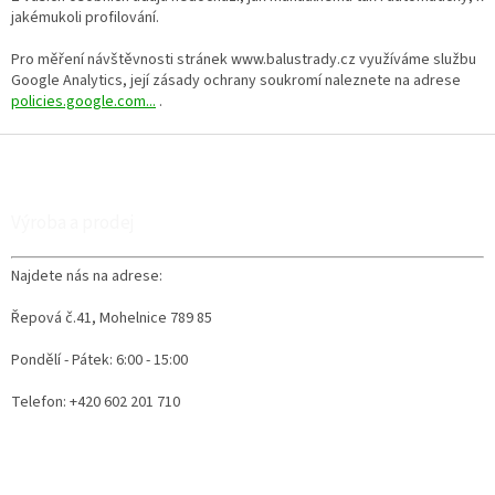
jakémukoli profilování.
Pro měření návštěvnosti stránek www.balustrady.cz využíváme službu
Google Analytics, její zásady ochrany soukromí naleznete na adrese
policies.google.com...
.
Z
á
p
a
Výroba a prodej
t
í
Najdete nás na adrese:
Řepová č.41, Mohelnice 789 85
Pondělí - Pátek: 6:00 - 15:00
Telefon: +420 602 201 710