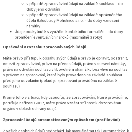
v případě zpracovávání údajů na základě souhlasu – do
doby jeho odvolání
v případě zpracovávání údajů na základě oprávněného
účelu Balustrady Mohelnice s.r.o. – do doby vznesení
námitky
Údaje poskytnuté s využitím kontaktního formuláře – do doby
promlčení eventuálních nároků (maximálně 3 roky)
Oprávnění v rozsahu zpracovávaných údajů
Máte právo přístupu k obsahu svých údajů a právo je opravit, odstranit,
omezit zpracovávání, právo na přenos údajů, právo vznesení námitky,
právo na odvolání souhlasu v libovolném okamžiku bez vlivu na souhlas
s právem na zpracování, které bylo provedeno na základě souhlasu
před jeho odvoláním (pokud je zpracování prováděno na základě
souhlasu).
Kromě toho v situaci, kdy usoudíte, že zpracovávání, které provádíme,
porušuje nařízení GDPR, máte právo vznést stížnost k dozorovému
orgánu v oblasti ochrany údajů.
Zpracování údajů automatizovaným způsobem (profilování)
Z vašich osobních údajů nedochází, jak manuálněmu tak i automaticky, k