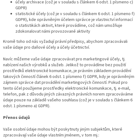
účely archivace (což je v souladu s článkem 6 odst. 1 písmeno c)
GDPR)
statistické účely (což je v souladu s článkem 6 odst. 1 písmeno f)
GDPR), kde oprávněným účelem správce je vlastnictví informací
o statistikách aktivit, které provádíme, což nám umožňuje
zdokonalovat námi provozované aktivity
Kromě toho od nás vyžadují právní předpisy, abychom zpracovávali
vaše údaje pro daňové účely a účely účetnictví.
Navíc můžeme vaše údaje zpracovávat pro marketingové účely, tj.
nabízení našich výrobků a služeb. Jelikož to provádíme bez použití
prostředků elektronické komunikace, je právním základem provádění
takových činností článek 6 odst. 1 písmeno f) GDPR, kdy je oprávněným
zájmem správce dat provádění marketingových činností. Pokud pro
tento účel použijeme prostředky elektronické komunikace, tj. e-mail,
telefon, pak z důvodu jiných závazných právních norem zpracováváme
údaje pouze na základě vašeho souhlasu (což je v souladu s článkem 6
odst. 1 písmeno a) GDPR).
Přenos údajů
Vaše osobní údaje mohou být poskytnuty jiným subjektům, které
zpracovávají vaše údaje vlastním jménem, v tom mj.: