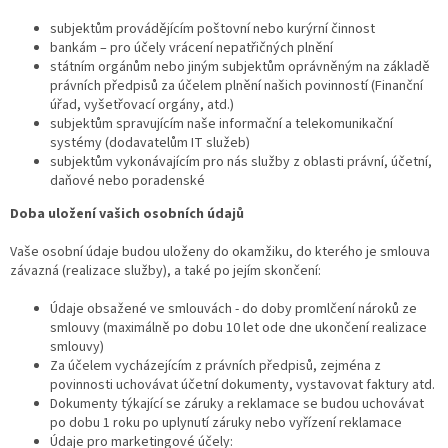
subjektům provádějícím poštovní nebo kurýrní činnost
bankám – pro účely vrácení nepatřičných plnění
státním orgánům nebo jiným subjektům oprávněným na základě
právních předpisů za účelem plnění našich povinností (Finanční
úřad, vyšetřovací orgány, atd.)
subjektům spravujícím naše informační a telekomunikační
systémy (dodavatelům IT služeb)
subjektům vykonávajícím pro nás služby z oblasti právní, účetní,
daňové nebo poradenské
Doba uložení vašich osobních údajů
Vaše osobní údaje budou uloženy do okamžiku, do kterého je smlouva
závazná (realizace služby), a také po jejím skončení:
Údaje obsažené ve smlouvách - do doby promlčení nároků ze
smlouvy (maximálně po dobu 10 let ode dne ukončení realizace
smlouvy)
Za účelem vycházejícím z právních předpisů, zejména z
povinnosti uchovávat účetní dokumenty, vystavovat faktury atd.
Dokumenty týkající se záruky a reklamace se budou uchovávat
po dobu 1 roku po uplynutí záruky nebo vyřízení reklamace
Údaje pro marketingové účely: