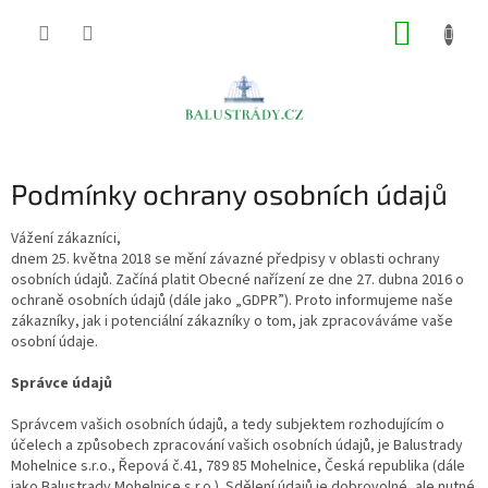
Přejít
NÁKUP
na
obsah
KOŠÍK
Podmínky ochrany osobních údajů
Vážení zákazníci,
dnem 25. května 2018 se mění závazné předpisy v oblasti ochrany
osobních údajů. Začíná platit Obecné nařízení ze dne 27. dubna 2016 o
ochraně osobních údajů (dále jako „GDPR”). Proto informujeme naše
zákazníky, jak i potenciální zákazníky o tom, jak zpracováváme vaše
osobní údaje.
Správce údajů
Správcem vašich osobních údajů, a tedy subjektem rozhodujícím o
účelech a způsobech zpracování vašich osobních údajů, je Balustrady
Mohelnice s.r.o., Řepová č.41, 789 85 Mohelnice, Česká republika (dále
jako Balustrady Mohelnice s.r.o.). Sdělení údajů je dobrovolné, ale nutné