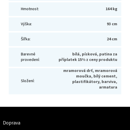
Hmotnost
:
164 kg
Výška
:
93 cm
Šířka
:
24 cm
Barevné
bílá, písková, patina za
provedení
:
příplatek 15% z ceny produktu
mramorová drť, mramorová
moučka, bílý cement,
Složení
:
plastifikátory, barviva,
armatura
Z
á
p
Doprava
a