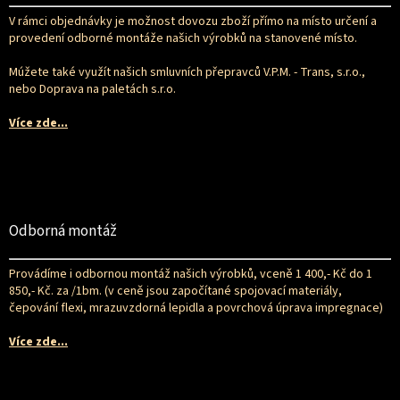
t
V rámci objednávky je možnost dovozu zboží přímo na místo určení a
í
provedení odborné montáže našich výrobků na stanovené místo.
Múžete také využít našich smluvních přepravců V.P.M. - Trans, s.r.o.,
nebo Doprava na paletách s.r.o.
Více zde...
Odborná montáž
Provádíme i odbornou montáž našich výrobků, vceně 1 400,- Kč do 1
850,- Kč. za /1bm. (v ceně jsou započítané spojovací materiály,
čepování flexi, mrazuvzdorná lepidla a povrchová úprava impregnace)
Více zde...