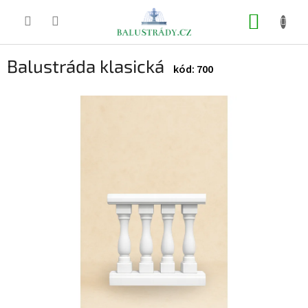
Přejít
na
NÁKUP
obsah
KOŠÍK
Balustráda klasická
700