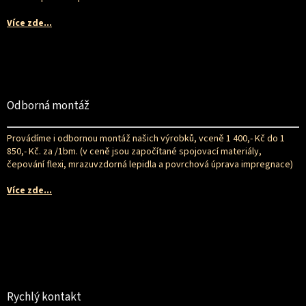
Více zde...
Odborná montáž
Provádíme i odbornou montáž našich výrobků, vceně 1 400,- Kč do 1
850,- Kč. za /1bm. (v ceně jsou započítané spojovací materiály,
čepování flexi, mrazuvzdorná lepidla a povrchová úprava impregnace)
Více zde...
Rychlý kontakt