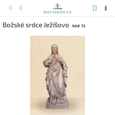
Přejít
na
NÁKUP
obsah
KOŠÍK
Božské srdce Ježíšovo
72