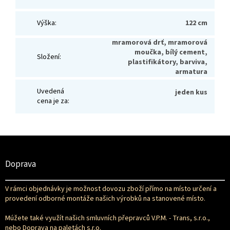
Výška
:
122 cm
mramorová drť, mramorová
moučka, bílý cement,
Složení
:
plastifikátory, barviva,
armatura
Uvedená
jeden kus
cena je za
:
Z
á
p
Doprava
a
t
V rámci objednávky je možnost dovozu zboží přímo na místo určení a
í
provedení odborné montáže našich výrobků na stanovené místo.
Múžete také využít našich smluvních přepravců V.P.M. - Trans, s.r.o.,
nebo Doprava na paletách s.r.o.