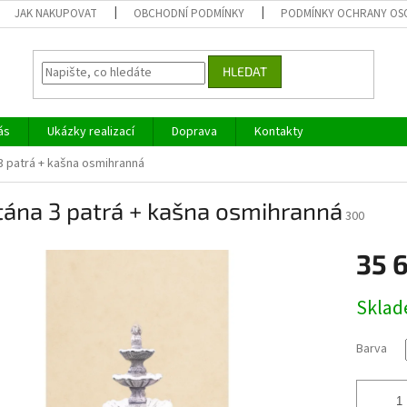
JAK NAKUPOVAT
OBCHODNÍ PODMÍNKY
PODMÍNKY OCHRANY OS
HLEDAT
ás
Ukázky realizací
Doprava
Kontakty
3 patrá + kašna osmihranná
tána 3 patrá + kašna osmihranná
300
35 
Měrná
Skla
cena:
Barva