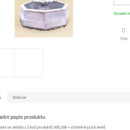
Detailní 
TISK
s
Diskuze
ailní popis produktu
let se skládá z částí produktů 300,308 + včetně krycích lemů