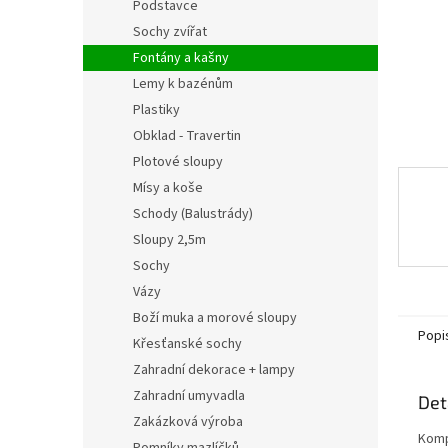
n
Podstavce
e
Sochy zvířat
l
Fontány a kašny
Lemy k bazénům
Plastiky
Obklad - Travertin
Plotové sloupy
Mísy a koše
Schody (Balustrády)
Sloupy 2,5m
Sochy
Vázy
Boží muka a morové sloupy
Popi
Křesťanské sochy
Zahradní dekorace + lampy
Zahradní umyvadla
Det
Zakázková výroba
Komp