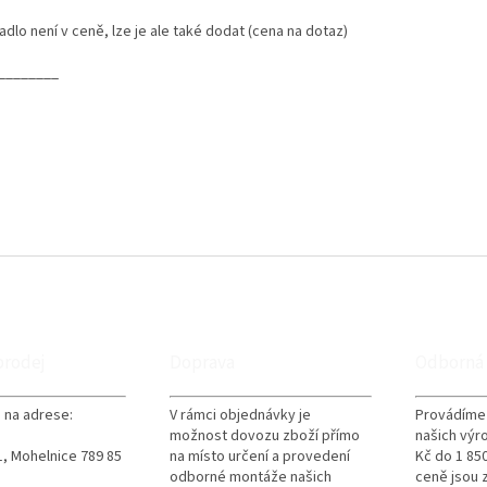
dlo není v ceně, lze je ale také dodat (cena na dotaz)
________
prodej
Doprava
Odborná
 na adrese:
V rámci objednávky je
Provádíme
možnost dovozu zboží přímo
našich výr
, Mohelnice 789 85
na místo určení a provedení
Kč do 1 850
odborné montáže našich
ceně jsou 