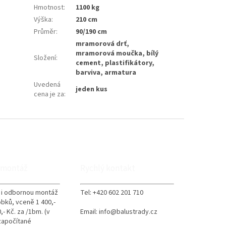
Hmotnost
:
1100 kg
Výška
:
210 cm
Průměr
:
90/190 cm
mramorová drť,
mramorová moučka, bílý
Složení
:
cement, plastifikátory,
barviva, armatura
Uvedená
jeden kus
cena je za
:
 montáž
Rychlý kontakt
 i odbornou montáž
Tel: +420 602 201 710
obků, vceně 1 400,-
,- Kč. za /1bm. (v
Email: info@balustrady.cz
započítané