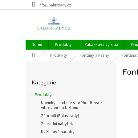
Přejít
info@balustrady.cz
na
obsah
Domů
Produkty
Zakázková výroba
O n
Domů
Produkty
Fontány a kašny
Fontána 
P
Fon
o
Přeskočit
s
Kategorie
kategorie
t
r
Produkty
a
Novinky - Imitace starého dřeva z
n
vibrovaného betonu
n
Zábradlí (Balustrády)
í
Zahradní nábytek
p
Květinové nádoby
a