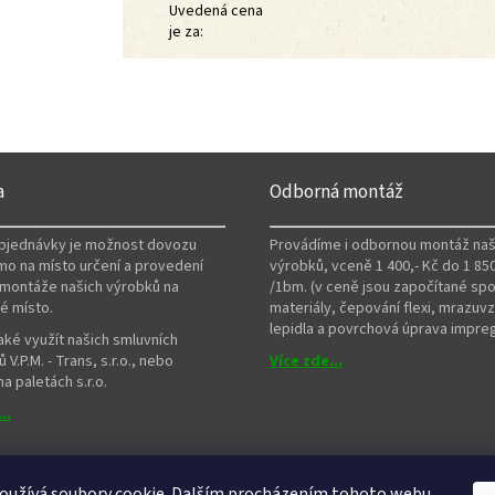
Uvedená cena
je za
:
a
Odborná montáž
objednávky je možnost dovozu
Provádíme i odbornou montáž naš
mo na místo určení a provedení
výrobků, vceně 1 400,- Kč do 1 850
montáže našich výrobků na
/1bm. (v ceně jsou započítané spo
é místo.
materiály, čepování flexi, mrazuv
lepidla a povrchová úprava impre
ké využít našich smluvních
 V.P.M. - Trans, s.r.o., nebo
Více zde...
a paletách s.r.o.
..
oužívá soubory cookie. Dalším procházením tohoto webu