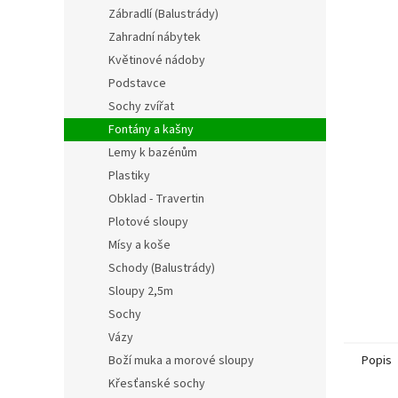
n
Zábradlí (Balustrády)
í
Zahradní nábytek
p
Květinové nádoby
a
n
Podstavce
e
Sochy zvířat
l
Fontány a kašny
Lemy k bazénům
Plastiky
Obklad - Travertin
Plotové sloupy
Mísy a koše
Schody (Balustrády)
Sloupy 2,5m
Sochy
Vázy
Popis
Boží muka a morové sloupy
Křesťanské sochy