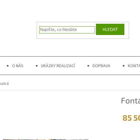
HLEDAT
O NÁS
UKÁZKY REALIZACÍ
DOPRAVA
KONT
patrá
Font
85 5
Měrná
cena: