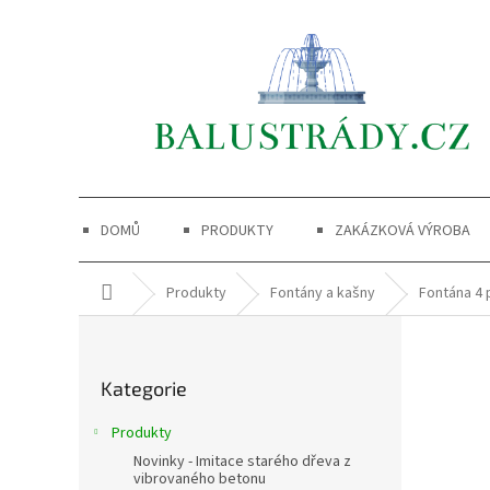
Přejít
na
obsah
DOMŮ
PRODUKTY
ZAKÁZKOVÁ VÝROBA
Domů
Produkty
Fontány a kašny
Fontána 4 
P
o
Přeskočit
s
Kategorie
kategorie
t
r
Produkty
a
Novinky - Imitace starého dřeva z
n
vibrovaného betonu