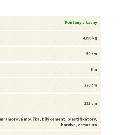
Fontány a kašny
4290 kg
50 cm
6 m
220 cm
125 cm
mramorová moučka, bílý cement, plastifikátory,
barviva, armatura