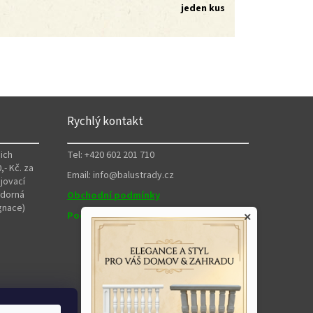
jeden kus
Rychlý kontakt
ich
Tel: +420 602 201 710
,- Kč. za
Email: info@balustrady.cz
jovací
zdorná
Obchodní podmínky
gnace)
Podmínky ochrany osobních údajů
×