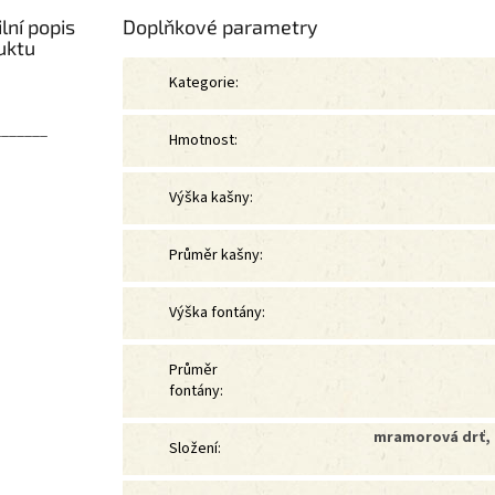
lní popis
Doplňkové parametry
uktu
Kategorie
:
_______
Hmotnost
:
Výška kašny
:
Průměr kašny
:
Výška fontány
:
Průměr
fontány
:
mramorová drť, 
Složení
: