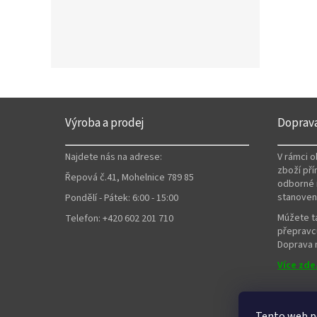
Z
á
Výroba a prodej
Doprav
p
a
Najdete nás na adrese:
V rámci 
t
zboží pří
Řepová č.41, Mohelnice 789 85
í
odborné 
stanoven
Pondělí - Pátek: 6:00 - 15:00
Múžete ta
Telefon: +420 602 201 710
přepravců
Doprava n
Více zde.
Tento web p