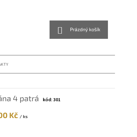
NÁKUPNÍ
Prázdný košík
KOŠÍK
AKTY
ána 4 patrá
301
00 Kč
/ ks