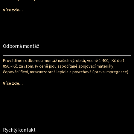
Více zde...
Odborná montáž
Provádíme i odbornou montáž našich výrobků, vceně 1 400,- Kč do 1
850,- Kč. za /1bm. (v ceně jsou započítané spojovací materiály,
čepování flexi, mrazuvzdorná lepidla a povrchová úprava impregnace)
Více zde...
Rychlý kontakt