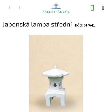
Přejít
na
NÁKUP
obsah
KOŠÍK
Japonská lampa střední
61/A41