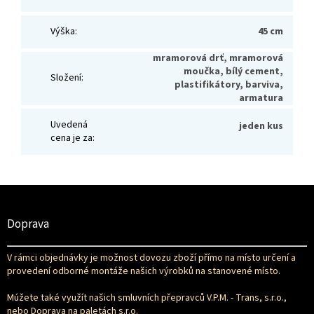
Výška
:
45 cm
mramorová drť, mramorová
moučka, bílý cement,
Složení
:
plastifikátory, barviva,
armatura
Uvedená
jeden kus
cena je za
:
Z
á
p
Doprava
a
t
V rámci objednávky je možnost dovozu zboží přímo na místo určení a
í
provedení odborné montáže našich výrobků na stanovené místo.
Múžete také využít našich smluvních přepravců V.P.M. - Trans, s.r.o.,
nebo Doprava na paletách s.r.o.