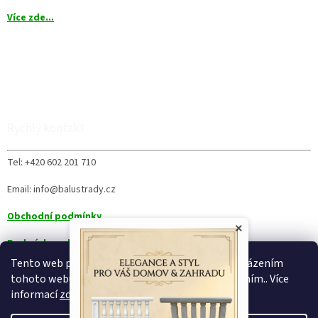
Více zde...
Rychlý kontakt
Tel: +420 602 201 710
Email: info@balustrady.cz
Obchodní podmínky
×
Podmínky ochrany osobních údajů
Tento web používá soubory cookie. Dalším procházením
tohoto webu vyjadřujete souhlas s jejich používáním.. Více
informací
zde
.