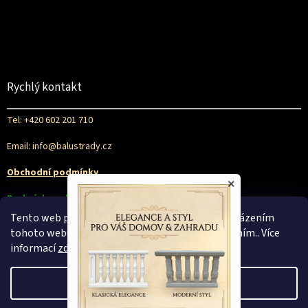
Rychlý kontakt
Tel: +420 602 201 710
Email: info@balustrady.cz
Obchodní podmínky
×
Podmínky ochrany osobních údajů
Tento web používá soubory cookie. Dalším procházením
tohoto webu vyjadřujete souhlas s jejich používáním.. Více
informací
zde
.
Nastavení
Vytvořil Shoptet