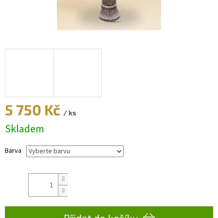
5 750 Kč
/ ks
Skladem
Měrná
cena:
Barva
Přidat do košíku