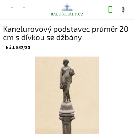
Přejít
na
NÁKUP
obsah
KOŠÍK
Kanelurovový podstavec průměr 20
cm s dívkou se džbány
552/30