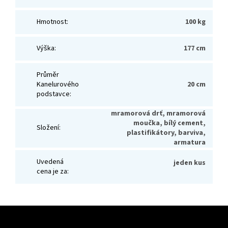
Hmotnost
:
100 kg
Výška
:
177 cm
Průměr
Kanelurového
20 cm
podstavce
:
mramorová drť, mramorová
moučka, bílý cement,
Složení
:
plastifikátory, barviva,
armatura
Uvedená
jeden kus
cena je za
:
Z
á