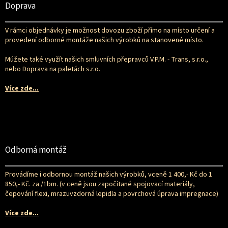
p
Doprava
a
t
V rámci objednávky je možnost dovozu zboží přímo na místo určení a
í
provedení odborné montáže našich výrobků na stanovené místo.
Múžete také využít našich smluvních přepravců V.P.M. - Trans, s.r.o.,
nebo Doprava na paletách s.r.o.
Více zde...
Odborná montáž
Provádíme i odbornou montáž našich výrobků, vceně 1 400,- Kč do 1
850,- Kč. za /1bm. (v ceně jsou započítané spojovací materiály,
čepování flexi, mrazuvzdorná lepidla a povrchová úprava impregnace)
Více zde...