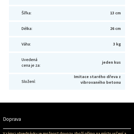
Šířka
:
13 cm
Délka
:
26 cm
Váha
:
3 kg
Uvedená
jeden kus
cena je za
:
Imitace starého dřeva z
Složení
:
vibrovaného betonu
Z
á
p
Doprava
a
t
V rámci objednávky je možnost dovozu zboží přímo na místo určení a