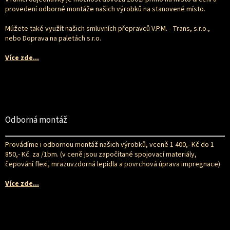
í
provedení odborné montáže našich výrobků na stanovené místo.
Múžete také využít našich smluvních přepravců V.P.M. - Trans, s.r.o.,
nebo Doprava na paletách s.r.o.
Více zde...
Odborná montáž
Provádíme i odbornou montáž našich výrobků, vceně 1 400,- Kč do 1
850,- Kč. za /1bm. (v ceně jsou započítané spojovací materiály,
čepování flexi, mrazuvzdorná lepidla a povrchová úprava impregnace)
Více zde...