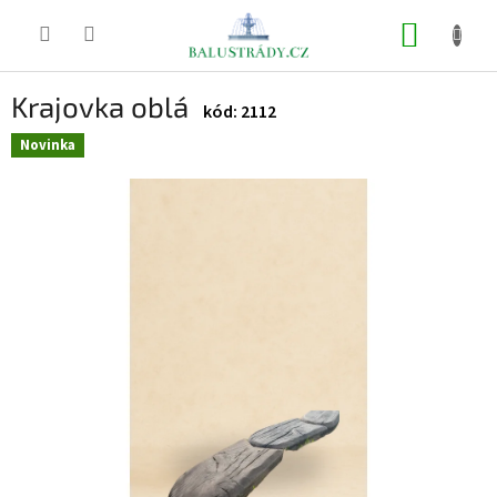
Přejít
na
NÁKUP
obsah
KOŠÍK
Krajovka oblá
2112
Novinka