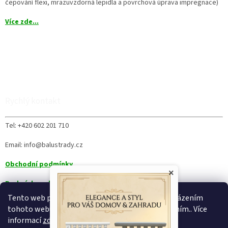
čepování flexi, mrazuvzdorná lepidla a povrchová úprava impregnace)
Více zde...
Rychlý kontakt
Tel: +420 602 201 710
Email: info@balustrady.cz
Obchodní podmínky
×
Podmínky ochrany osobních údajů
Tento web používá soubory cookie. Dalším procházením
tohoto webu vyjadřujete souhlas s jejich používáním.. Více
informací
zde
.