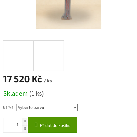
17 520 Kč
/ ks
Měrná
Skladem
(1 ks)
cena:
Barva
Přidat do košíku