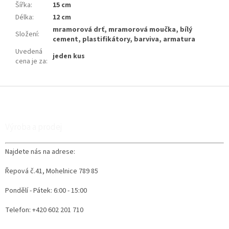
Šířka
:
15 cm
Délka
:
12 cm
mramorová drť, mramorová moučka, bílý
Složení
:
cement, plastifikátory, barviva, armatura
Uvedená
jeden kus
cena je za
:
Z
á
p
a
Výroba a prodej
t
í
Najdete nás na adrese:
Řepová č.41, Mohelnice 789 85
Pondělí - Pátek: 6:00 - 15:00
Telefon: +420 602 201 710