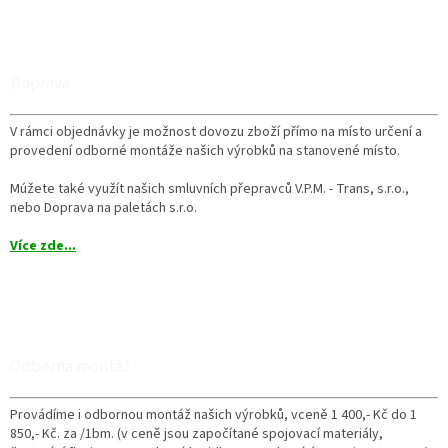
Doprava
V rámci objednávky je možnost dovozu zboží přímo na místo určení a
provedení odborné montáže našich výrobků na stanovené místo.
Múžete také využít našich smluvních přepravců V.P.M. - Trans, s.r.o.,
nebo Doprava na paletách s.r.o.
Více zde...
Odborná montáž
Provádíme i odbornou montáž našich výrobků, vceně 1 400,- Kč do 1
850,- Kč. za /1bm. (v ceně jsou započítané spojovací materiály,