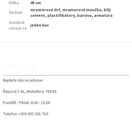
Délka
:
45 cm
mramorová drť, mramorová moučka, bílý
Složení
:
cement, plastifikátory, barviva, armatura
Uvedená
jeden kus
cena je za
:
Z
á
p
a
Výroba a prodej
t
í
Najdete nás na adrese:
Řepová č.41, Mohelnice 789 85
Pondělí - Pátek: 6:00 - 15:00
Telefon: +420 602 201 710