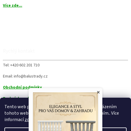
Více zde...
Rychlý kontakt
Tel: +420 602 201 710
Email: info@balustrady.cz
Obchodní podmínky
×
Podmínky ochrany osobních údajů
Tento web používá soubory cookie. Dalším procházením
tohoto webu vyjadřujete souhlas s jejich používáním.. Více
informací
zde
.