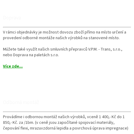
Doprava
V rámci objednávky je možnost dovozu zboží přímo na místo určení a
provedení odborné montáže našich výrobků na stanovené místo.
Múžete také využít našich smluvních přepravců V.P.M. - Trans, s.r.o.,
nebo Doprava na paletách s.r.o.
Více zde...
Odborná montáž
Provádíme i odbornou montáž našich výrobků, vceně 1 400,- Kč do 1
850,- Kč. za /1bm. (v ceně jsou započítané spojovací materiály,
čepování flexi, mrazuvzdorná lepidla a povrchová úprava impregnace)