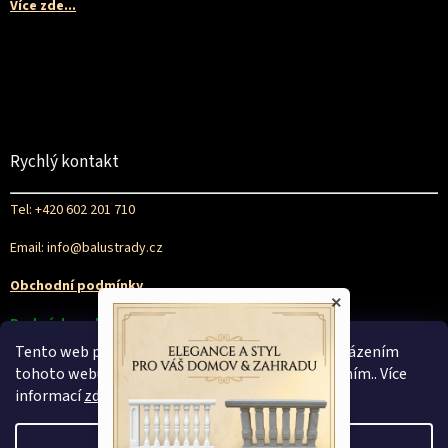
Více zde...
Rychlý kontakt
Tel: +420 602 201 710
Email: info@balustrady.cz
Obchodní podmínky
×
Podmínky ochrany osobních údajů
Tento web používá soubory cookie. Dalším procházením
tohoto webu vyjadřujete souhlas s jejich používáním.. Více
informací
zde
.
Nastavení