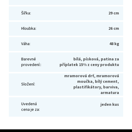
Šířka
:
29 cm
Hloubka
:
26 cm
Váha
:
48 kg
Barevné
bílá, písková, patina za
provedení:
:
příplatek 15% z ceny produktu
mramorová drť, mramorová
moučka, bílý cement,
Složení
:
plastifikátory, barviva,
armatura
Uvedená
jeden kus
cena je za
: