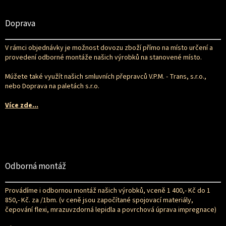
Z
á
p
Doprava
a
t
V rámci objednávky je možnost dovozu zboží přímo na místo určení a
í
provedení odborné montáže našich výrobků na stanovené místo.
Múžete také využít našich smluvních přepravců V.P.M. - Trans, s.r.o.,
nebo Doprava na paletách s.r.o.
Více zde...
Odborná montáž
Provádíme i odbornou montáž našich výrobků, vceně 1 400,- Kč do 1
850,- Kč. za /1bm. (v ceně jsou započítané spojovací materiály,
čepování flexi, mrazuvzdorná lepidla a povrchová úprava impregnace)