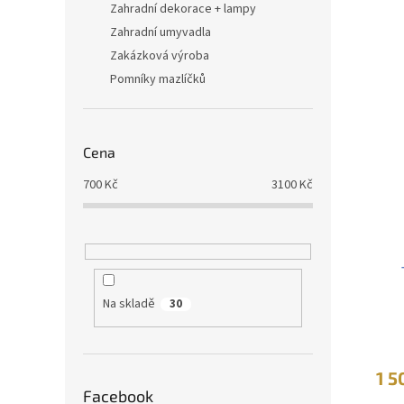
Zahradní dekorace + lampy
Zahradní umyvadla
Zakázková výroba
Pomníky mazlíčků
Cena
700
Kč
3100
Kč
Na skladě
30
1 5
Facebook