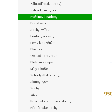
V
n
n
Zábradlí (Balustrády)
ý
í
í
Zahradní nábytek
p
p
p
i
r
Květinové nádoby
a
s
o
n
Podstavce
p
d
e
Sochy zvířat
r
u
l
Fontány a kašny
o
k
Lemy k bazénům
d
t
u
ů
Plastiky
k
Obklad - Travertin
t
Plotové sloupy
T
ů
Mísy a koše
Schody (Balustrády)
Sloupy 2,5m
Sochy
95
Vázy
Boží muka a morové sloupy
Křesťanské sochy