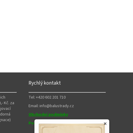
Rychlý kontakt
ich
Tel: +420 602 201 710
,- Kč. za
Email: info@balustrady.cz
jovací
zdorná
Obchodní podmínky
gnace)
Podmínky ochrany osobních údajů
×