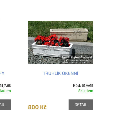
FY
TRUHLÍK OKENNÍ
61/A68
Kód:
61/A69
kladem
Skladem
AIL
DETAIL
800 Kč