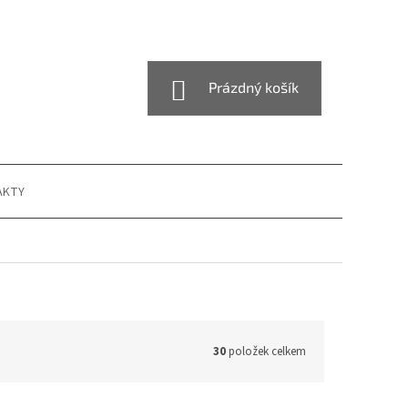
NÁKUPNÍ
Prázdný košík
KOŠÍK
AKTY
30
položek celkem