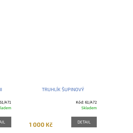
I
TRUHLÍK ŠUPINOVÝ
61/A71
Kód:
61/A72
kladem
Skladem
AIL
DETAIL
1 000 Kč