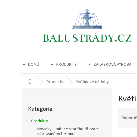
Přejít
na
obsah
DOMŮ
PRODUKTY
ZAKÁZKOVÁ VÝROBA
Domů
Produkty
Květinové nádoby
P
Květ
o
Přeskočit
s
Kategorie
kategorie
Ř
t
a
r
Doporu
Produkty
z
a
Novinky - Imitace starého dřeva z
e
n
vibrovaného betonu