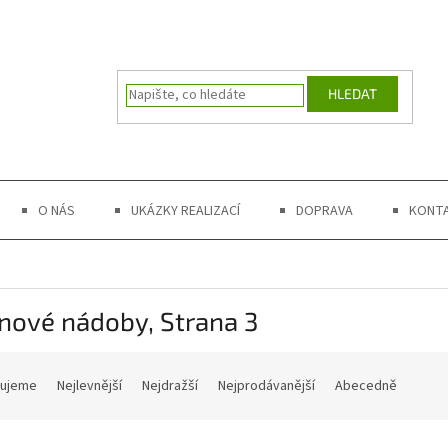
HLEDAT
O NÁS
UKÁZKY REALIZACÍ
DOPRAVA
KONT
inové nádoby
, Strana 3
čujeme
Nejlevnější
Nejdražší
Nejprodávanější
Abecedně