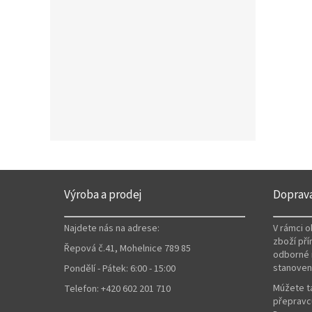
Z
á
Výroba a prodej
Doprav
p
a
Najdete nás na adrese:
V rámci 
t
zboží pří
Řepová č.41, Mohelnice 789 85
í
odborné 
stanoven
Pondělí - Pátek: 6:00 - 15:00
Múžete ta
Telefon: +420 602 201 710
přepravců