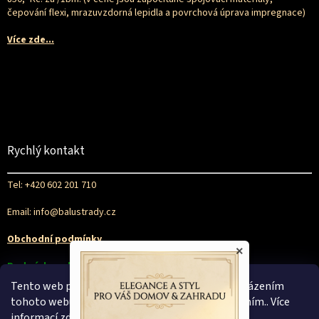
čepování flexi, mrazuvzdorná lepidla a povrchová úprava impregnace)
Více zde...
Rychlý kontakt
Tel: +420 602 201 710
Email: info@balustrady.cz
Obchodní podmínky
×
Podmínky ochrany osobních údajů
Tento web používá soubory cookie. Dalším procházením
tohoto webu vyjadřujete souhlas s jejich používáním.. Více
informací
zde
.