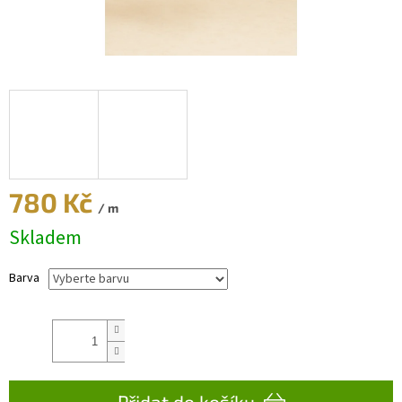
780 Kč
/ m
Skladem
Měrná
cena:
Barva
Přidat do košíku