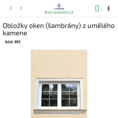
Přejít
na
NÁKUP
obsah
KOŠÍK
Obložky oken (šambrány) z umělého
kamene
955