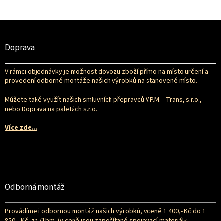
Z
á
p
Doprava
a
t
V rámci objednávky je možnost dovozu zboží přímo na místo určení a
í
provedení odborné montáže našich výrobků na stanovené místo.
Múžete také využít našich smluvních přepravců V.P.M. - Trans, s.r.o.,
nebo Doprava na paletách s.r.o.
Více zde...
Odborná montáž
Provádíme i odbornou montáž našich výrobků, vceně 1 400,- Kč do 1
850,- Kč. za /1bm. (v ceně jsou započítané spojovací materiály,