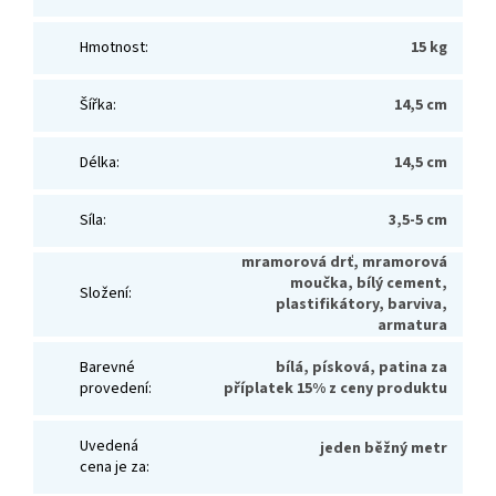
Hmotnost
:
15 kg
Šířka
:
14,5 cm
Délka
:
14,5 cm
Síla
:
3,5-5 cm
mramorová drť, mramorová
moučka, bílý cement,
Složení
:
plastifikátory, barviva,
armatura
Barevné
bílá, písková, patina za
provedení
:
příplatek 15% z ceny produktu
Uvedená
jeden běžný metr
cena je za
: