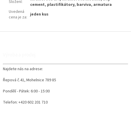
Složení
:
cement, plastifikátory, barviva, armatura
Uvedená
jeden kus
cena je za
:
Z
á
p
a
Výroba a prodej
t
í
Najdete nás na adrese:
Řepová č.41, Mohelnice 789 85
Pondělí - Pátek: 6:00 - 15:00
Telefon: +420 602 201 710