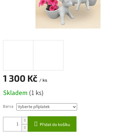
1 300 Kč
/ ks
Měrná
Skladem
(1 ks)
cena:
Barva
Přidat do košíku