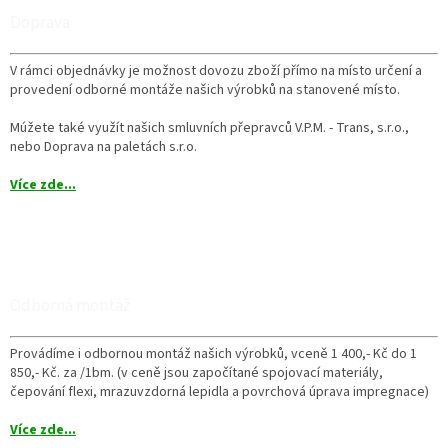
Doprava
V rámci objednávky je možnost dovozu zboží přímo na místo určení a
provedení odborné montáže našich výrobků na stanovené místo.
Múžete také využít našich smluvních přepravců V.P.M. - Trans, s.r.o.,
nebo Doprava na paletách s.r.o.
Více zde...
Odborná montáž
Provádíme i odbornou montáž našich výrobků, vceně 1 400,- Kč do 1
850,- Kč. za /1bm. (v ceně jsou započítané spojovací materiály,
čepování flexi, mrazuvzdorná lepidla a povrchová úprava impregnace)
Více zde...