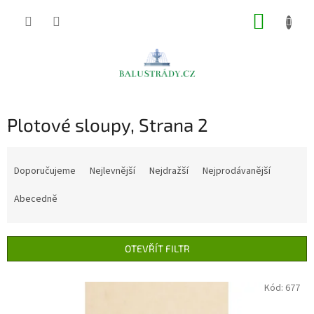
Přejít
NÁKUP
na
obsah
KOŠÍK
Plotové sloupy
, Strana 2
Ř
a
Doporučujeme
Nejlevnější
Nejdražší
Nejprodávanější
z
e
Abecedně
n
í
p
OTEVŘÍT FILTR
r
o
V
Kód:
677
d
ý
u
p