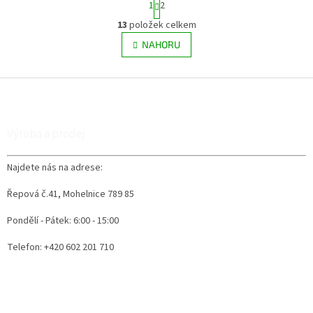
1
2
t
r
13
položek celkem
O
á
v
NAHORU
n
l
k
á
o
v
Z
d
á
a
á
n
c
p
í
í
a
Výroba a prodej
p
t
r
í
v
Najdete nás na adrese:
k
y
Řepová č.41, Mohelnice 789 85
v
ý
Pondělí - Pátek: 6:00 - 15:00
p
i
Telefon: +420 602 201 710
s
u