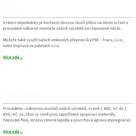
Doprava
V rámci objednávky je možnost dovozu zboží přímo na místo určení a
provedení odborné montáže našich výrobků na stanovené místo.
Múžete také využít našich smluvních přepravců V.P.M. - Trans, s.r.o.,
nebo Doprava na paletách s.r.o.
Více zde...
Odborná montáž
Provádíme i odbornou montáž našich výrobků, vceně 1 400,- Kč do 1
850,- Kč. za /1bm. (v ceně jsou započítané spojovací materiály,
čepování flexi, mrazuvzdorná lepidla a povrchová úprava impregnace)
Více zde...