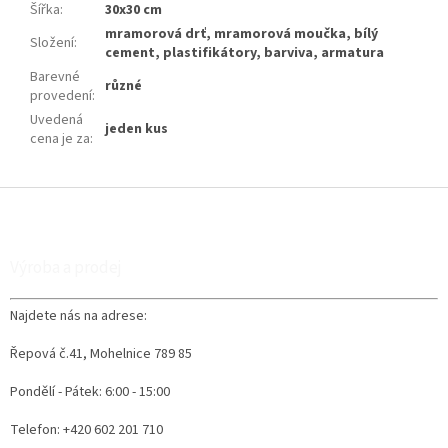
Šířka
:
30x30 cm
mramorová drť, mramorová moučka, bílý
Složení
:
cement, plastifikátory, barviva, armatura
Barevné
různé
provedení
:
Uvedená
jeden kus
cena je za
:
Z
á
p
a
Výroba a prodej
t
í
Najdete nás na adrese:
Řepová č.41, Mohelnice 789 85
Pondělí - Pátek: 6:00 - 15:00
Telefon: +420 602 201 710