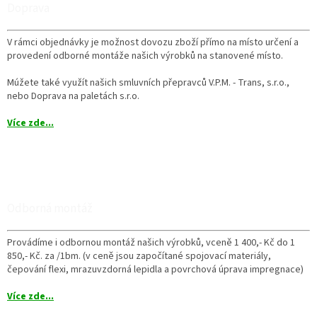
Doprava
V rámci objednávky je možnost dovozu zboží přímo na místo určení a
provedení odborné montáže našich výrobků na stanovené místo.
Múžete také využít našich smluvních přepravců V.P.M. - Trans, s.r.o.,
nebo Doprava na paletách s.r.o.
Více zde...
Odborná montáž
Provádíme i odbornou montáž našich výrobků, vceně 1 400,- Kč do 1
850,- Kč. za /1bm. (v ceně jsou započítané spojovací materiály,
čepování flexi, mrazuvzdorná lepidla a povrchová úprava impregnace)
Více zde...