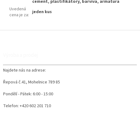
cement, plastifikátory, barviva, armatura
Uvedená
jeden kus
cena je za
:
Z
á
p
a
Výroba a prodej
t
í
Najdete nás na adrese:
Řepová č.41, Mohelnice 789 85
Pondělí - Pátek: 6:00 - 15:00
Telefon: +420 602 201 710