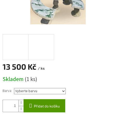
13 500 Kč
/ ks
Měrná
Skladem
(1 ks)
cena:
Barva
Přidat do košíku