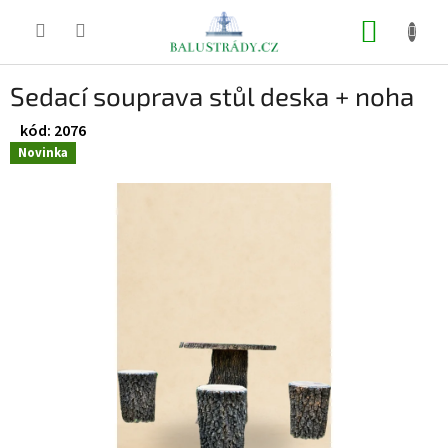
Přejít
na
NÁKUP
obsah
KOŠÍK
Sedací souprava stůl deska + noha
2076
Novinka