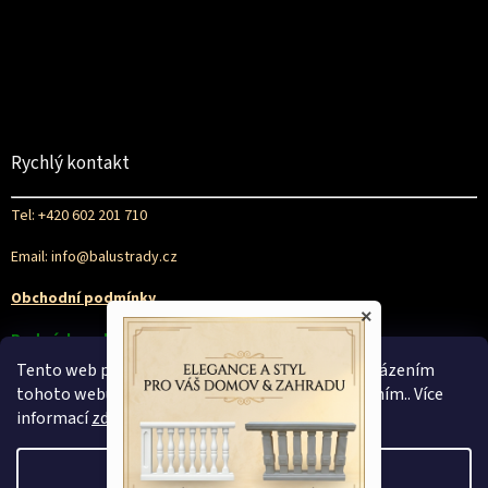
Rychlý kontakt
Tel: +420 602 201 710
Email: info@balustrady.cz
Obchodní podmínky
×
Podmínky ochrany osobních údajů
Tento web používá soubory cookie. Dalším procházením
tohoto webu vyjadřujete souhlas s jejich používáním.. Více
informací
zde
.
Nastavení
Vytvořil Shoptet