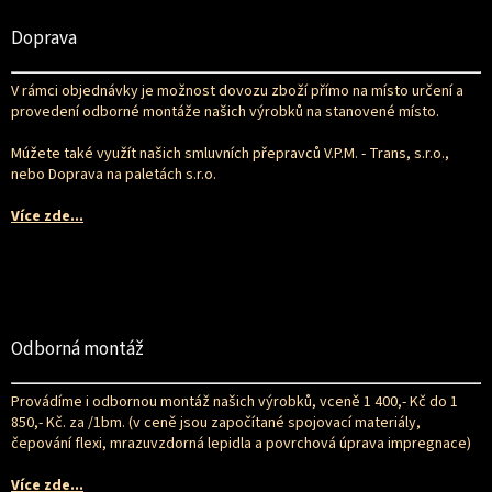
á
p
Doprava
a
t
V rámci objednávky je možnost dovozu zboží přímo na místo určení a
í
provedení odborné montáže našich výrobků na stanovené místo.
Múžete také využít našich smluvních přepravců V.P.M. - Trans, s.r.o.,
nebo Doprava na paletách s.r.o.
Více zde...
Odborná montáž
Provádíme i odbornou montáž našich výrobků, vceně 1 400,- Kč do 1
850,- Kč. za /1bm. (v ceně jsou započítané spojovací materiály,
čepování flexi, mrazuvzdorná lepidla a povrchová úprava impregnace)
Více zde...