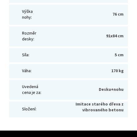
Výška
76 cm
nohy
:
Rozměr
91x84 cm
desky
:
Síla
:
5 cm
Váha
:
170 kg
Uvedená
Desku+nohu
cena je za
:
Imitace starého dřeva z
Složení
:
vibrovaného betonu
Z