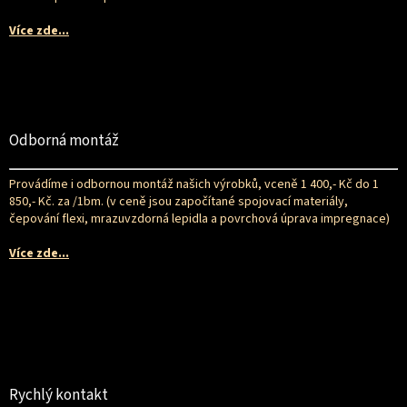
Více zde...
Odborná montáž
Provádíme i odbornou montáž našich výrobků, vceně 1 400,- Kč do 1
850,- Kč. za /1bm. (v ceně jsou započítané spojovací materiály,
čepování flexi, mrazuvzdorná lepidla a povrchová úprava impregnace)
Více zde...
Rychlý kontakt