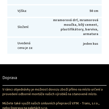
Výška
:
50 cm
mramorová drť, mramorová
moučka, bílý cement,
Složení
:
plastifikátory, barviva,
armatura
Uvedená
jeden kus
cena je za
:
Z
á
p
Doprava
a
t
V rámci objednávky je možnost dovozu zboží přímo na místo určení a
í
provedení odborné montáže našich výrobků na stanovené místo.
Múžete také využít našich smluvních přepravců V.P.M. - Trans, s.r.o.,
nebo Doprava na paletách s.r.o.