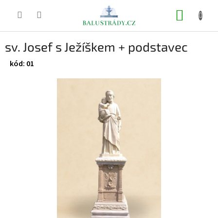
Přejít
na
NÁKUP
obsah
KOŠÍK
sv. Josef s Ježíškem + podstavec
01