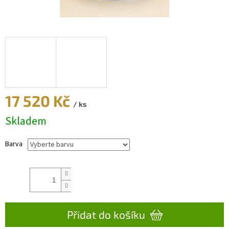
17 520 Kč
/ ks
Skladem
Měrná
cena:
Barva
Přidat do košíku