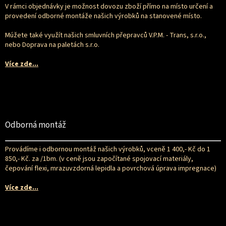
t
V rámci objednávky je možnost dovozu zboží přímo na místo určení a
í
provedení odborné montáže našich výrobků na stanovené místo.
Múžete také využít našich smluvních přepravců V.P.M. - Trans, s.r.o.,
nebo Doprava na paletách s.r.o.
Více zde...
Odborná montáž
Provádíme i odbornou montáž našich výrobků, vceně 1 400,- Kč do 1
850,- Kč. za /1bm. (v ceně jsou započítané spojovací materiály,
čepování flexi, mrazuvzdorná lepidla a povrchová úprava impregnace)
Více zde...