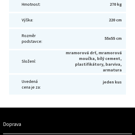
Hmotnost
:
270 kg
Výška
:
220 cm
Rozměr
55x55 cm
podstavce
:
mramorová drť, mramorová
moučka, bílý cement,
Složení
:
plastifikátory, barviva,
armatura
Uvedená
jeden kus
cena je za
:
Z
á
p
Doprava
a