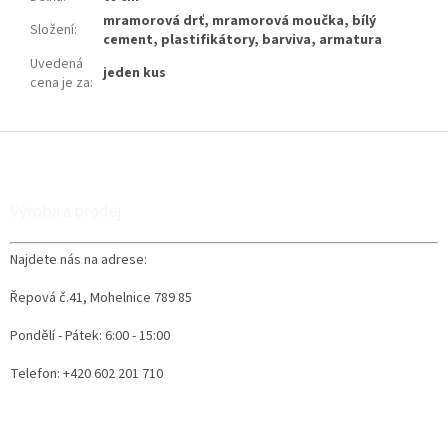
mramorová drť, mramorová moučka, bílý
Složení
:
cement, plastifikátory, barviva, armatura
Uvedená
jeden kus
cena je za
:
Z
á
p
a
Výroba a prodej
t
í
Najdete nás na adrese:
Řepová č.41, Mohelnice 789 85
Pondělí - Pátek: 6:00 - 15:00
Telefon: +420 602 201 710