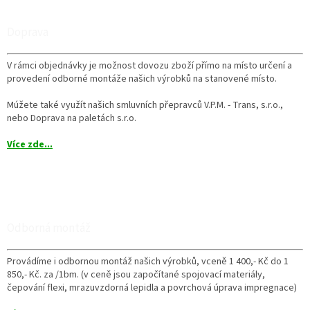
Doprava
V rámci objednávky je možnost dovozu zboží přímo na místo určení a
provedení odborné montáže našich výrobků na stanovené místo.
Múžete také využít našich smluvních přepravců V.P.M. - Trans, s.r.o.,
nebo Doprava na paletách s.r.o.
Více zde...
Odborná montáž
Provádíme i odbornou montáž našich výrobků, vceně 1 400,- Kč do 1
850,- Kč. za /1bm. (v ceně jsou započítané spojovací materiály,
čepování flexi, mrazuvzdorná lepidla a povrchová úprava impregnace)