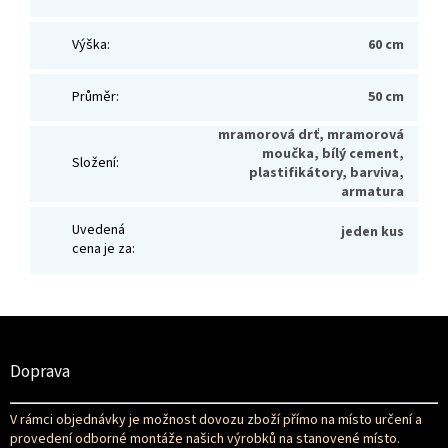
Výška
:
60 cm
Průměr
:
50 cm
mramorová drť, mramorová
moučka, bílý cement,
Složení
:
plastifikátory, barviva,
armatura
Uvedená
jeden kus
cena je za
:
Z
á
p
Doprava
a
t
V rámci objednávky je možnost dovozu zboží přímo na místo určení a
í
provedení odborné montáže našich výrobků na stanovené místo.