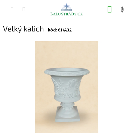
Přejít
na
NÁKUP
obsah
KOŠÍK
Velký kalich
61/A32