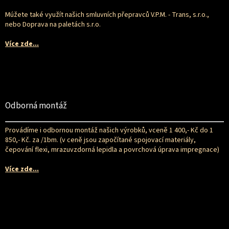
Múžete také využít našich smluvních přepravců V.P.M. - Trans, s.r.o.,
nebo Doprava na paletách s.r.o.
Více zde...
Odborná montáž
Provádíme i odbornou montáž našich výrobků, vceně 1 400,- Kč do 1
850,- Kč. za /1bm. (v ceně jsou započítané spojovací materiály,
čepování flexi, mrazuvzdorná lepidla a povrchová úprava impregnace)
Více zde...