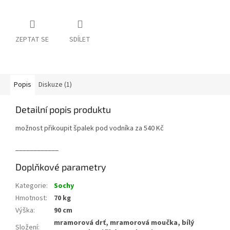
ZEPTAT SE
SDÍLET
Popis
Diskuze (1)
Detailní popis produktu
možnost přikoupit špalek pod vodníka za 540 Kč
____________
Doplňkové parametry
Kategorie
:
Sochy
Hmotnost
:
70 kg
Výška
:
90 cm
mramorová drť, mramorová moučka, bílý
Složení
: