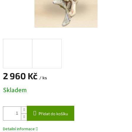
2 960 Kč
/ ks
Měrná
Skladem
cena:
Přidat do košíku
Detailní informace