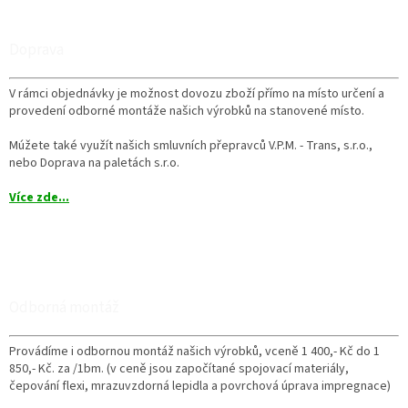
Doprava
V rámci objednávky je možnost dovozu zboží přímo na místo určení a
provedení odborné montáže našich výrobků na stanovené místo.
Múžete také využít našich smluvních přepravců V.P.M. - Trans, s.r.o.,
nebo Doprava na paletách s.r.o.
Více zde...
Odborná montáž
Provádíme i odbornou montáž našich výrobků, vceně 1 400,- Kč do 1
850,- Kč. za /1bm. (v ceně jsou započítané spojovací materiály,
čepování flexi, mrazuvzdorná lepidla a povrchová úprava impregnace)