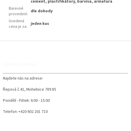
cement, plastifikátory, barviva, armatura
Barevné
dle dohody
provedení
:
Uvedená
jeden kus
cena je za
:
Z
á
p
a
Výroba a prodej
t
í
Najdete nás na adrese:
Řepová č.41, Mohelnice 789 85
Pondělí - Pátek: 6:00 - 15:00
Telefon: +420 602 201 710