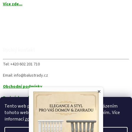
Více zde...
Rychlý kontakt
Tel: +420 602 201 710
Email: info@balustrady.cz
Obchodní podmínky
×
Podmínky ochrany osobních údajů
Tento web používá soubory cookie. Dalším procházením
tohoto webu vyjadřujete souhlas s jejich používáním.. Více
informací
zde
.