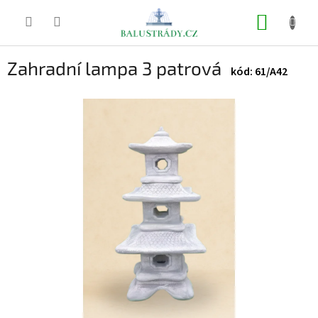
Přejít
na
NÁKUP
obsah
KOŠÍK
Zahradní lampa 3 patrová
61/A42