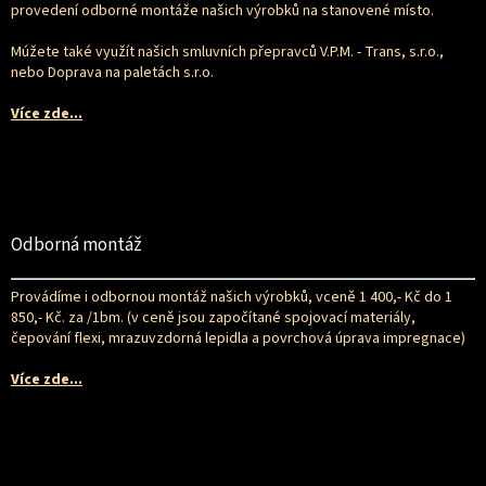
í
provedení odborné montáže našich výrobků na stanovené místo.
Múžete také využít našich smluvních přepravců V.P.M. - Trans, s.r.o.,
nebo Doprava na paletách s.r.o.
Více zde...
Odborná montáž
Provádíme i odbornou montáž našich výrobků, vceně 1 400,- Kč do 1
850,- Kč. za /1bm. (v ceně jsou započítané spojovací materiály,
čepování flexi, mrazuvzdorná lepidla a povrchová úprava impregnace)
Více zde...