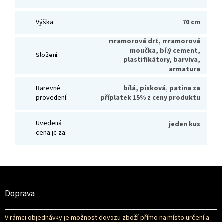
Výška
:
70 cm
mramorová drť, mramorová
moučka, bílý cement,
Složení
:
plastifikátory, barviva,
armatura
Barevné
bílá, písková, patina za
provedení
:
příplatek 15% z ceny produktu
Uvedená
jeden kus
cena je za
:
Z
á
p
Doprava
a
t
V rámci objednávky je možnost dovozu zboží přímo na místo určení a