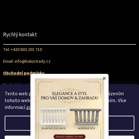
Rychlý kontakt
Tel: +420 602 201 710
Email: info@balustrady.cz
Obchodní podmínky
×
Podmínky ochrany osobních údajů
Tento web používá soubory cookie. Dalším procházením
tohoto webu vyjadřujete souhlas s jejich používáním.. Více
informací
zde
.
Nastavení
Vytvořil Shoptet