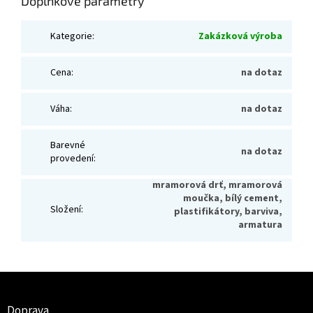
Doplňkové parametry
Kategorie
:
Zakázková výroba
Cena
:
na dotaz
Váha
:
na dotaz
Barevné
na dotaz
provedení
:
mramorová drť, mramorová
moučka, bílý cement,
Složení
:
plastifikátory, barviva,
armatura
Z
á
p
Doprava