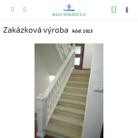
Přejít
na
NÁKUP
obsah
KOŠÍK
Zakázková výroba
1013