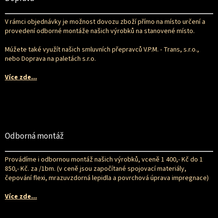
a
t
V rámci objednávky je možnost dovozu zboží přímo na místo určení a
í
provedení odborné montáže našich výrobků na stanovené místo.
Múžete také využít našich smluvních přepravců V.P.M. - Trans, s.r.o.,
nebo Doprava na paletách s.r.o.
Více zde...
Odborná montáž
Provádíme i odbornou montáž našich výrobků, vceně 1 400,- Kč do 1
850,- Kč. za /1bm. (v ceně jsou započítané spojovací materiály,
čepování flexi, mrazuvzdorná lepidla a povrchová úprava impregnace)
Více zde...