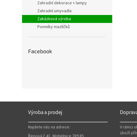
Zahradní dekorace + lampy
Zahradní umyvadla
Zakázková výroba
Pomníky mazlíčků
Facebook
Z
á
Výroba a prodej
Doprav
p
a
Najdete nás na adrese:
V rámci 
t
zboží pří
Řepová č.41, Mohelnice 789 85