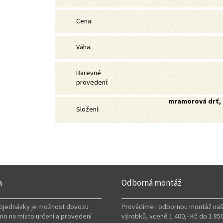
Cena
:
Váha
:
Barevné
provedení
:
mramorová drť, 
Složení
:
a
Odborná montáž
objednávky je možnost dovozu
Provádíme i odbornou montáž naš
mo na místo určení a provedení
výrobků, vceně 1 400,- Kč do 1 850