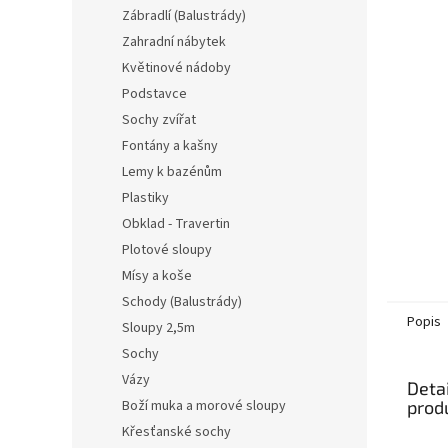
n
Zábradlí (Balustrády)
í
Zahradní nábytek
p
Květinové nádoby
a
n
Podstavce
e
Sochy zvířat
l
Fontány a kašny
Lemy k bazénům
Plastiky
Obklad - Travertin
Plotové sloupy
Mísy a koše
Schody (Balustrády)
Popis
Sloupy 2,5m
Sochy
Vázy
Detai
prod
Boží muka a morové sloupy
Křesťanské sochy