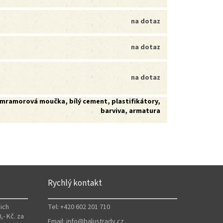
na dotaz
na dotaz
na dotaz
mramorová moučka, bílý cement, plastifikátory,
barviva, armatura
Rychlý kontakt
ich
Tel: +420 602 201 710
,- Kč. za
Email: info@balustrady.cz