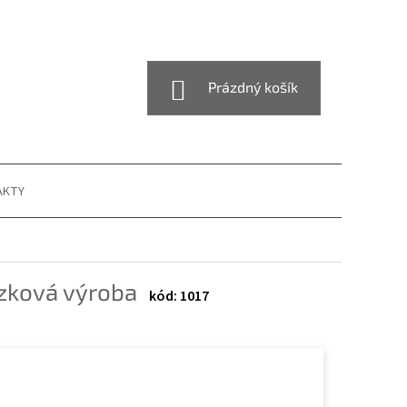
NÁKUPNÍ
Prázdný košík
KOŠÍK
AKTY
zková výroba
1017