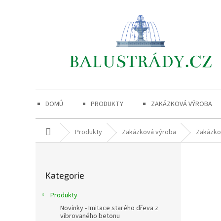
Přejít
na
obsah
DOMŮ
PRODUKTY
ZAKÁZKOVÁ VÝROBA
Domů
Produkty
Zakázková výroba
Zakázko
P
o
Přeskočit
s
Kategorie
kategorie
t
r
Produkty
a
Novinky - Imitace starého dřeva z
n
vibrovaného betonu