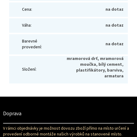
Cena
:
na dotaz
Váha
:
na dotaz
Barevné
na dotaz
provedení
:
mramorová drť, mramorová
moučka, bílý cement,
Složení
:
plastifikátory, barviva,
armatura
Z
á
p
Doprava
a
t
V rámci objednávky je možnost dovozu zboží přímo na místo určení a
í
provedení odborné montáže našich výrobků na stanovené místo.