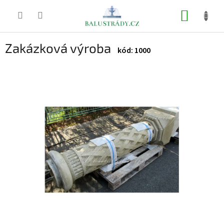
Přejít
na
NÁKUP
obsah
KOŠÍK
Zakázková výroba
1000