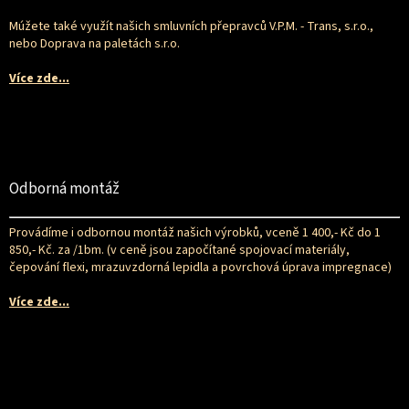
Múžete také využít našich smluvních přepravců V.P.M. - Trans, s.r.o.,
nebo Doprava na paletách s.r.o.
Více zde...
Odborná montáž
Provádíme i odbornou montáž našich výrobků, vceně 1 400,- Kč do 1
850,- Kč. za /1bm. (v ceně jsou započítané spojovací materiály,
čepování flexi, mrazuvzdorná lepidla a povrchová úprava impregnace)
Více zde...