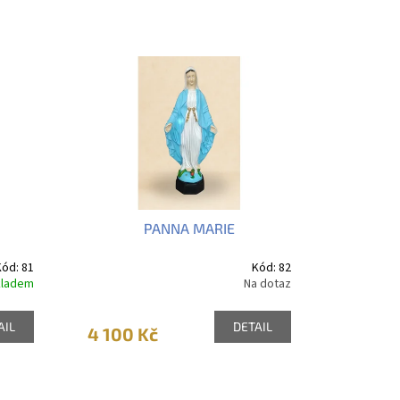
PANNA MARIE
Kód:
81
Kód:
82
kladem
Na dotaz
AIL
DETAIL
4 100 Kč