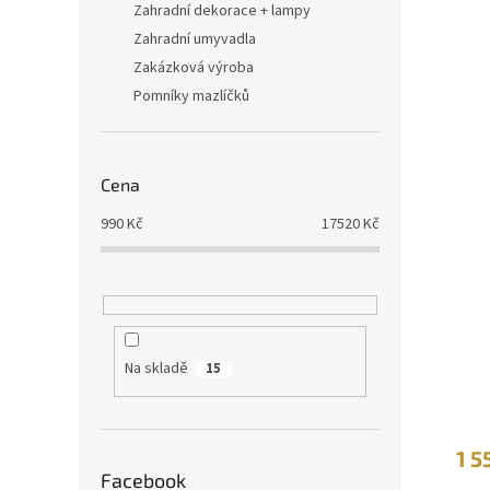
Zahradní dekorace + lampy
Zahradní umyvadla
Zakázková výroba
Pomníky mazlíčků
Cena
990
Kč
17520
Kč
Na skladě
15
1 5
Facebook