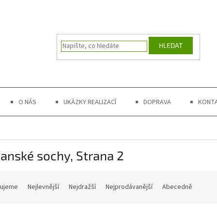
HLEDAT
O NÁS
UKÁZKY REALIZACÍ
DOPRAVA
KONT
ťanské sochy
, Strana 2
čujeme
Nejlevnější
Nejdražší
Nejprodávanější
Abecedně