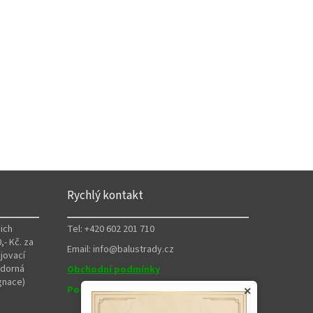
Rychlý kontakt
ich
Tel: +420 602 201 710
,- Kč. za
Email: info@balustrady.cz
jovací
zdorná
Obchodní podmínky
gnace)
Podmínky ochrany osobních údajů
×