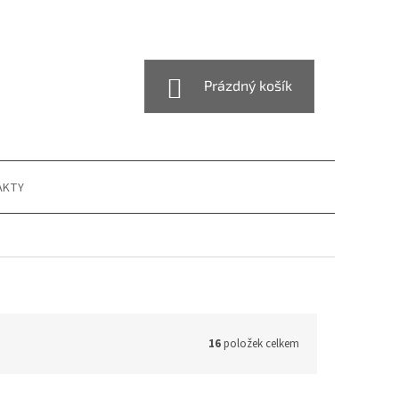
NÁKUPNÍ
Prázdný košík
KOŠÍK
AKTY
16
položek celkem