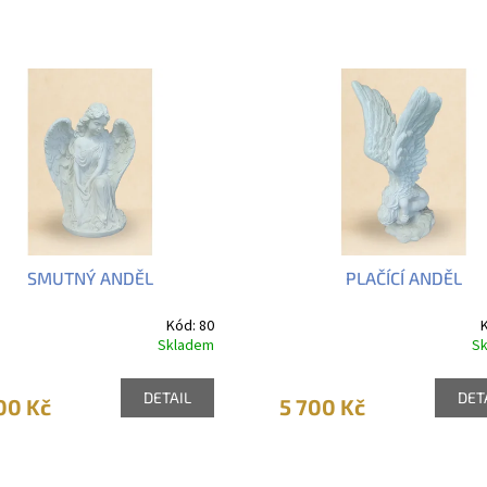
SMUTNÝ ANDĚL
PLAČÍCÍ ANDĚL
Kód:
80
Skladem
S
DETAIL
DET
00 Kč
5 700 Kč