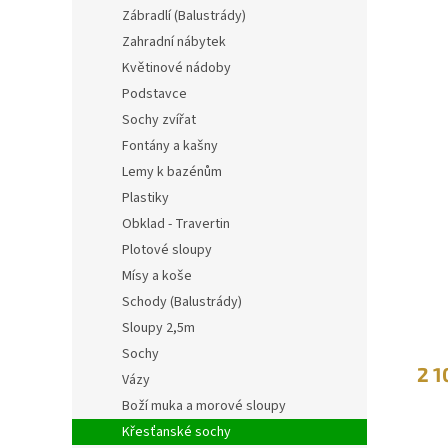
V
n
n
Zábradlí (Balustrády)
ý
í
í
Zahradní nábytek
p
p
p
i
r
Květinové nádoby
a
s
o
n
Podstavce
p
d
e
Sochy zvířat
r
u
l
Fontány a kašny
o
k
Lemy k bazénům
d
t
u
ů
Plastiky
k
Obklad - Travertin
t
Plotové sloupy
ů
Mísy a koše
Schody (Balustrády)
Sloupy 2,5m
Sochy
2 1
Vázy
Boží muka a morové sloupy
Křesťanské sochy