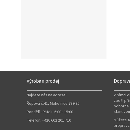
Z
á
Výroba a prodej
Doprav
p
a
Najdete nás na adrese:
V rámci 
t
zboží pří
Řepová č.41, Mohelnice 789 85
í
odborné 
stanoven
Pondělí - Pátek: 6:00 - 15:00
Múžete ta
Telefon: +420 602 201 710
přepravců