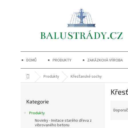
Přejít
na
obsah
DOMŮ
PRODUKTY
ZAKÁZKOVÁ VÝROBA
Domů
Produkty
Křesťanské sochy
P
Křes
o
Přeskočit
s
Kategorie
kategorie
Ř
t
a
r
Doporu
Produkty
z
a
Novinky - Imitace starého dřeva z
e
n
vibrovaného betonu